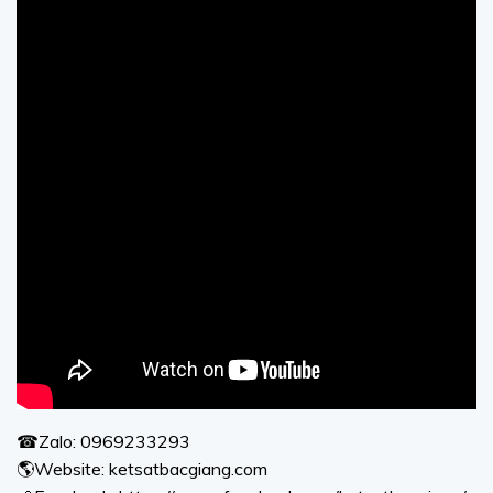
☎Zalo: 0969233293
🌎Website: ketsatbacgiang.com