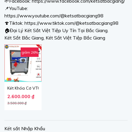
🌱Facebook: https://www.facebook.com/ketsatbacgiang/
📌YouTube:
https://www.youtube.com/@ketsatbacgiang98
🍄Tiktok: https://www.tiktok.com/@ketsatbacgiang98
🏠Đại Lý Két Sắt Việt Tiệp Uy Tín Tại Bắc Giang.
Két Sắt Bắc Giang, Két Sắt Việt Tiệp Bắc Giang
giảm 26%
Két Khóa Cơ VTC45, Đen Ghi, Việt Tiệp, Nặng 98kg.
Giá gốc là: 3.500.000 ₫.
Giá hiện tại là: 2.600.000 ₫.
2.600.000
₫
3.500.000
₫
Két sắt Nhập Khẩu