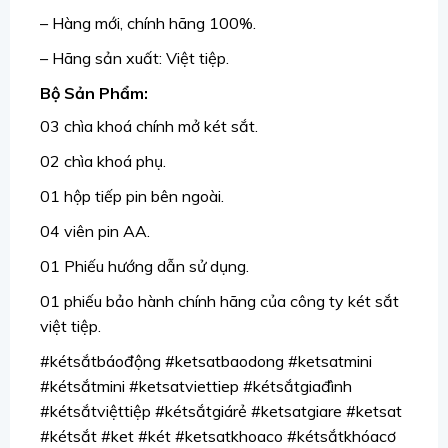
– Hàng mới, chính hãng 100%.
– Hãng sản xuất: Việt tiệp.
Bộ Sản Phẩm:
03 chìa khoá chính mở két sắt.
02 chìa khoá phụ.
01 hộp tiếp pin bên ngoài.
04 viên pin AA.
01 Phiếu hướng dẫn sử dụng.
01 phiếu bảo hành chính hãng của công ty két sắt
việt tiệp.
#kétsắtbáođộng #ketsatbaodong #ketsatmini
#kétsắtmini #ketsatviettiep #kétsắtgiađình
#kétsắtviệttiệp #kétsắtgiárẻ #ketsatgiare #ketsat
#kétsắt #ket #két #ketsatkhoaco #kétsắtkhóacơ