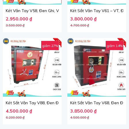
Két Vân Tay V58, Đen Ghi, Việt Tiệp, nặng 55kg.
Két Sắt Vân Tay V61 – VT, Đen 
Giá gốc là: 3.500.000 ₫.
Giá hiện tại là: 2.950.000 ₫.
Giá gốc là: 4.700.000 ₫.
Giá hiện tại là: 3.800.000 ₫.
2.950.000
₫
3.800.000
₫
3.500.000
₫
4.700.000
₫
giảm 27%
giảm 14%
Két Sắt Vân Tay V88, Đen Đỏ, Việt Tiệp, Nặng 95kg.
Két Sắt Vân Tay V68, Đen Đỏ, V
Giá gốc là: 6.200.000 ₫.
Giá hiện tại là: 4.500.000 ₫.
Giá gốc là: 4.500.000 ₫.
Giá hiện tại là: 3.850.000 ₫.
4.500.000
₫
3.850.000
₫
6.200.000
₫
4.500.000
₫