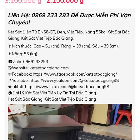
3.100.000
₫
2.150.000
₫
gốc
hiện
là:
tại
Liên Hệ: 0969 233 293 Để Được Miễn Phí Vận
Chuyển!
3.100.000 ₫.
là:
2.150.000 ₫.
Két Sắt Điện Tử BN58-DT, Đen, Việt Tiệp, Nặng 55kg,
Két Sắt Bắc
Giang, Két Sắt Việt Tiệp Bắc Giang.
🚩Kích thước: Cao – 51 (cm), Rộng – 39 (cm), Sâu – 39 (cm).
🚩Nặng: 55 (kg).
☎Zalo: 0969233293
🌎Website: ketsatbacgiang.com
🌱Facebook: https://www.facebook.com/ketsatbacgiang/
📌YouTube: https://www.youtube.com/@ketsatbacgiang98
🍄Tiktok: https://www.tiktok.com/@ketsatbacgiang98
🏠Đại Lý Két Sắt Việt Tiệp Uy Tín Tại Bắc Giang.
Két Sắt Bắc Giang, Két Sắt Việt Tiệp Bắc Giang