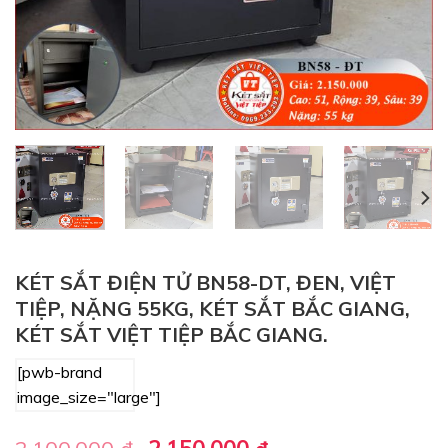
KÉT SẮT ĐIỆN TỬ BN58-DT, ĐEN, VIỆT
TIỆP, NẶNG 55KG, KÉT SẮT BẮC GIANG,
KÉT SẮT VIỆT TIỆP BẮC GIANG.
[pwb-brand
image_size="large"]
Giá
Giá