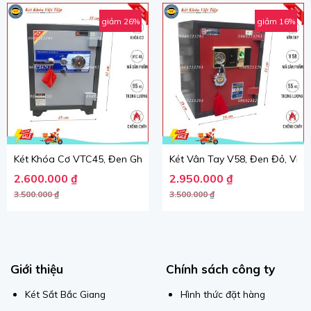
giảm 26%
giảm 16%
Két Khóa Cơ VTC45, Đen Ghi, Việt Tiệp, Nặng 98kg.
Két Vân Tay V58, Đen Đỏ, Việt 
Giá gốc là: 3.500.000 ₫.
Giá hiện tại là: 2.600.000 ₫.
Giá gốc là: 3.500.000 ₫.
Giá hiện tại là: 2.950.000 ₫.
2.600.000
₫
2.950.000
₫
3.500.000
₫
3.500.000
₫
Giới thiệu
Chính sách công ty
Két Sắt Bắc Giang
Hình thức đặt hàng