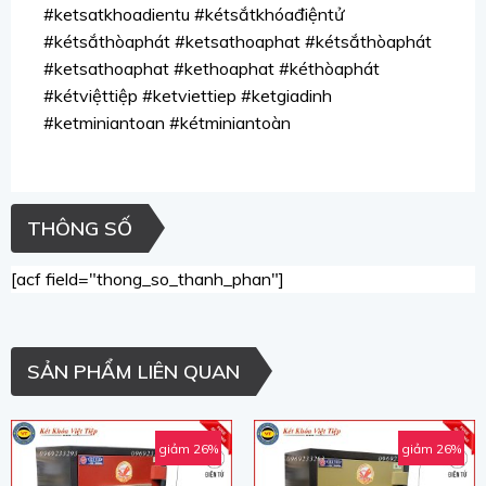
#ketsatkhoadientu #kétsắtkhóađiệntử
#kétsắthòaphát #ketsathoaphat #kétsắthòaphát
#ketsathoaphat #kethoaphat #kéthòaphát
#kétviệttiệp #ketviettiep #ketgiadinh
#ketminiantoan #kétminiantoàn
THÔNG SỐ
[acf field="thong_so_thanh_phan"]
SẢN PHẨM LIÊN QUAN
giảm 26%
giảm 26%