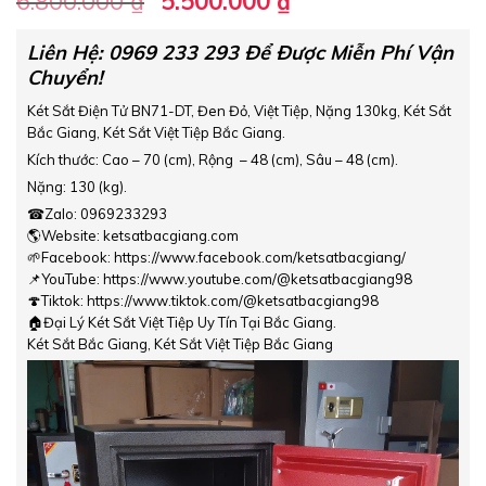
6.800.000
₫
5.500.000
₫
gốc
hiện
là:
tại
Liên Hệ: 0969 233 293 Để Được Miễn Phí Vận
Chuyển!
6.800.000 ₫.
là:
5.500.000 ₫.
Két Sắt Điện Tử BN71-DT, Đen Đỏ, Việt Tiệp, Nặng 130kg,
Két Sắt
Bắc Giang, Két Sắt Việt Tiệp Bắc Giang.
Kích thước: Cao – 70 (cm), Rộng – 48 (cm), Sâu – 48 (cm).
Nặng: 130 (kg).
☎Zalo: 0969233293
🌎Website: ketsatbacgiang.com
🌱Facebook: https://www.facebook.com/ketsatbacgiang/
📌YouTube: https://www.youtube.com/@ketsatbacgiang98
🍄Tiktok: https://www.tiktok.com/@ketsatbacgiang98
🏠Đại Lý Két Sắt Việt Tiệp Uy Tín Tại Bắc Giang.
Két Sắt Bắc Giang, Két Sắt Việt Tiệp Bắc Giang