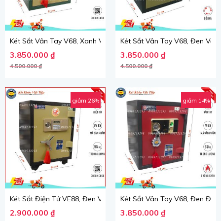
Két Sắt Vân Tay V68, Xanh Vàng, Việt Tiệp, Nặng 60kg.
Két Sắt Vân Tay V68, Đen Vàng
Giá gốc là: 4.500.000 ₫.
Giá hiện tại là: 3.850.000 ₫.
Giá gốc là: 4.500.000 ₫.
Giá hiện tại là: 3.850.000 ₫.
3.850.000
₫
3.850.000
₫
4.500.000
₫
4.500.000
₫
giảm 26%
giảm 14%
Két Sắt Điện Tử VE88, Đen Vàng, Việt Tiệp, Nặng 95kg.
Két Sắt Vân Tay V68, Đen Đỏ, V
Giá gốc là: 3.900.000 ₫.
Giá hiện tại là: 2.900.000 ₫.
Giá gốc là: 4.500.000 ₫.
Giá hiện tại là: 3.850.000 ₫.
2.900.000
₫
3.850.000
₫