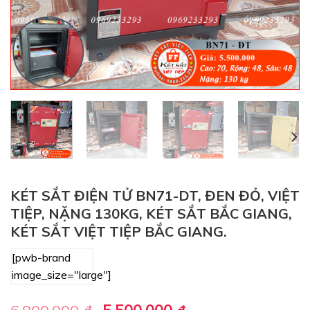
KÉT SẮT ĐIỆN TỬ BN71-DT, ĐEN ĐỎ, VIỆT
TIỆP, NẶNG 130KG, KÉT SẮT BẮC GIANG,
KÉT SẮT VIỆT TIỆP BẮC GIANG.
[pwb-brand
image_size="large"]
Giá
Giá