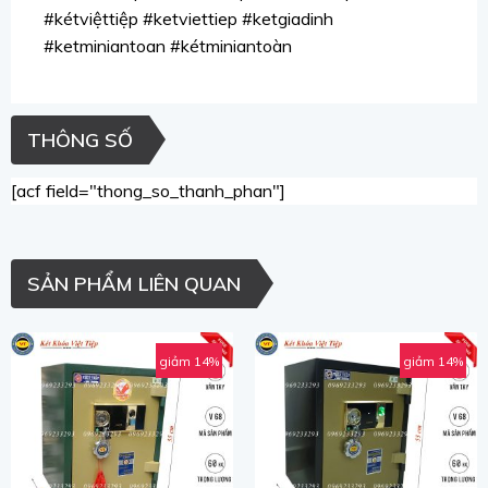
#kétviệttiệp #ketviettiep #ketgiadinh
#ketminiantoan #kétminiantoàn
THÔNG SỐ
[acf field="thong_so_thanh_phan"]
SẢN PHẨM LIÊN QUAN
giảm 14%
giảm 14%