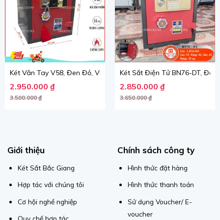
Két Vân Tay V58, Đen Đỏ, Việt Tiệp, nặng 55kg.
Két Sắt Điện Tử BN76-DT, Đen Đ
Giá gốc là: 3.500.000 ₫.
Giá hiện tại là: 2.950.000 ₫.
Giá gốc là: 3.650.000 ₫.
Giá hiện tại là: 2.850.000 ₫.
2.950.000
₫
2.850.000
₫
3.500.000
₫
3.650.000
₫
Giới thiệu
Chính sách công ty
Két Sắt Bắc Giang
Hình thức đặt hàng
Hợp tác với chúng tôi
Hình thức thanh toán
Cơ hội nghề nghiệp
Sử dụng Voucher/ E-
voucher
Quy chế hợp tác