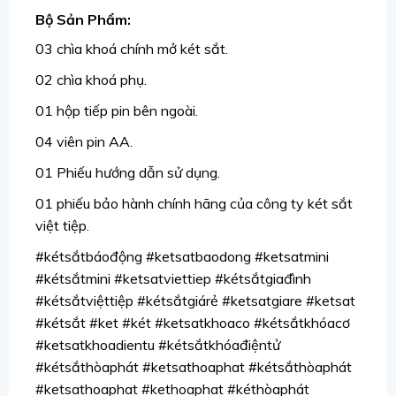
Bộ Sản Phẩm:
03 chìa khoá chính mở két sắt.
02 chìa khoá phụ.
01 hộp tiếp pin bên ngoài.
04 viên pin AA.
01 Phiếu hướng dẫn sử dụng.
01 phiếu bảo hành chính hãng của công ty két sắt
việt tiệp.
#kétsắtbáođộng #ketsatbaodong #ketsatmini
#kétsắtmini #ketsatviettiep #kétsắtgiađình
#kétsắtviệttiệp #kétsắtgiárẻ #ketsatgiare #ketsat
#kétsắt #ket #két #ketsatkhoaco #kétsắtkhóacơ
#ketsatkhoadientu #kétsắtkhóađiệntử
#kétsắthòaphát #ketsathoaphat #kétsắthòaphát
#ketsathoaphat #kethoaphat #kéthòaphát