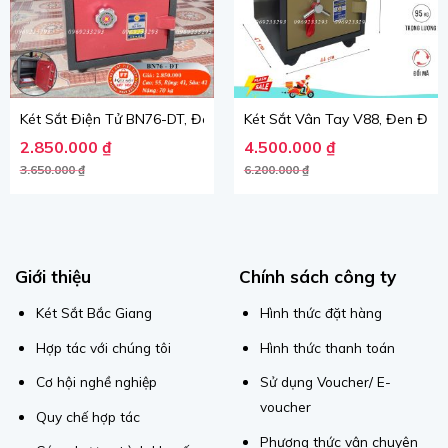
Két Sắt Điện Tử BN76-DT, Đen Đỏ, Việt Tiệp, Nặng 70kg, Két Sắt B
Két Sắt Vân Tay V88, Đen Đỏ, V
Giá gốc là: 3.650.000 ₫.
Giá hiện tại là: 2.850.000 ₫.
Giá gốc là: 6.200.000 ₫.
Giá hiện tại là: 4.500.000 ₫.
2.850.000
₫
4.500.000
₫
3.650.000
₫
6.200.000
₫
Giới thiệu
Chính sách công ty
Két Sắt Bắc Giang
Hình thức đặt hàng
Hợp tác với chúng tôi
Hình thức thanh toán
Cơ hội nghề nghiệp
Sử dụng Voucher/ E-
voucher
Quy chế hợp tác
Phương thức vận chuyên