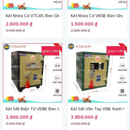
Két Khóa Cơ VTC45, Đen Ghi, Việt Tiệp, Nặng 98kg.
Két Khóa Cơ VK58, Đen Ghi, Vi
Giá gốc là: 3.500.000 ₫.
Giá hiện tại là: 2.600.000 ₫.
Giá gốc là: 2.800.000 ₫.
Giá hiện tại là: 1.500.000 ₫.
2.600.000
₫
1.500.000
₫
3.500.000
₫
2.800.000
₫
giảm 26%
giảm 14%
Két Sắt Điện Tử VE88, Đen Vàng, Việt Tiệp, Nặng 95kg.
Két Sắt Vân Tay V68, Xanh Vàn
Giá gốc là: 3.900.000 ₫.
Giá hiện tại là: 2.900.000 ₫.
Giá gốc là: 4.500.000 ₫.
Giá hiện tại là: 3.850.000 ₫.
2.900.000
₫
3.850.000
₫
3.900.000
₫
4.500.000
₫