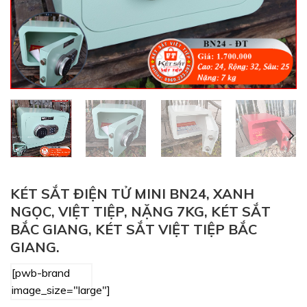
KÉT SẮT ĐIỆN TỬ MINI BN24, XANH
NGỌC, VIỆT TIỆP, NẶNG 7KG, KÉT SẮT
BẮC GIANG, KÉT SẮT VIỆT TIỆP BẮC
GIANG.
[pwb-brand
image_size="large"]