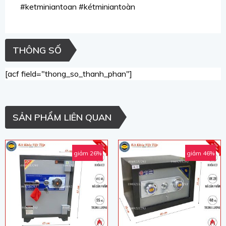
#ketminiantoan #kétminiantoàn
THÔNG SỐ
[acf field="thong_so_thanh_phan"]
SẢN PHẨM LIÊN QUAN
giảm 26%
giảm 46%