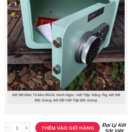
Két Sắt Điện Tử Mini BN24, Xanh Ngọc, Việt Tiệp, Nặng 7kg, Két Sắt
Bắc Giang, Két Sắt Việt Tiệp Bắc Giang.
Đại Lý Két
THÊM VÀO GIỎ HÀNG
Sắt Việt