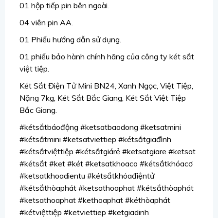
01 hộp tiếp pin bên ngoài.
04 viên pin AA.
01 Phiếu hướng dẫn sử dụng.
01 phiếu bảo hành chính hãng của công ty két sắt
việt tiệp.
Két Sắt Điện Tử Mini BN24, Xanh Ngọc, Việt Tiệp,
Nặng 7kg, Két Sắt Bắc Giang, Két Sắt Việt Tiệp
Bắc Giang.
#kétsắtbáođộng #ketsatbaodong #ketsatmini
#kétsắtmini #ketsatviettiep #kétsắtgiađình
#kétsắtviệttiệp #kétsắtgiárẻ #ketsatgiare #ketsat
#kétsắt #ket #két #ketsatkhoaco #kétsắtkhóacơ
#ketsatkhoadientu #kétsắtkhóađiệntử
#kétsắthòaphát #ketsathoaphat #kétsắthòaphát
#ketsathoaphat #kethoaphat #kéthòaphát
#kétviệttiệp #ketviettiep #ketgiadinh