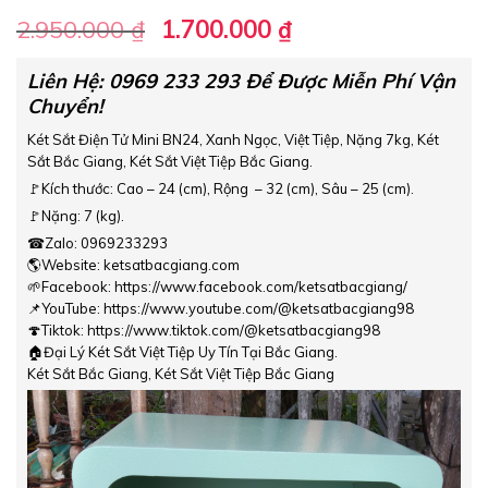
Giá
Giá
2.950.000
₫
1.700.000
₫
gốc
hiện
là:
tại
Liên Hệ: 0969 233 293 Để Được Miễn Phí Vận
Chuyển!
2.950.000 ₫.
là:
1.700.000 ₫.
Két Sắt Điện Tử Mini BN24, Xanh Ngọc, Việt Tiệp, Nặng 7kg, Két
Sắt Bắc Giang, Két Sắt Việt Tiệp Bắc Giang.
🚩Kích thước: Cao – 24 (cm), Rộng – 32 (cm), Sâu – 25 (cm).
🚩Nặng: 7 (kg).
☎Zalo: 0969233293
🌎Website: ketsatbacgiang.com
🌱Facebook: https://www.facebook.com/ketsatbacgiang/
📌YouTube: https://www.youtube.com/@ketsatbacgiang98
🍄Tiktok: https://www.tiktok.com/@ketsatbacgiang98
🏠Đại Lý Két Sắt Việt Tiệp Uy Tín Tại Bắc Giang.
Két Sắt Bắc Giang, Két Sắt Việt Tiệp Bắc Giang