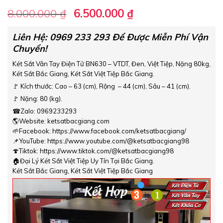
Giá
Giá
8.000.000
₫
6.500.000
₫
gốc
hiện
là:
tại
Liên Hệ: 0969 233 293 Để Được Miễn Phí Vận
Chuyển!
8.000.000 ₫.
là:
6.500.000 ₫.
Két Sắt Vân Tay Điện Tử BN630 – VTDT, Đen, Việt Tiệp, Nặng 80kg,
Két Sắt Bắc Giang, Két Sắt Việt Tiệp Bắc Giang.
🚩 Kích thước: Cao – 63 (cm), Rộng – 44 (cm), Sâu – 41 (cm).
🚩 Nặng: 80 (kg).
☎Zalo: 0969233293
🌎Website: ketsatbacgiang.com
🌱Facebook: https://www.facebook.com/ketsatbacgiang/
📌YouTube: https://www.youtube.com/@ketsatbacgiang98
🍄Tiktok: https://www.tiktok.com/@ketsatbacgiang98
🏠Đại Lý Két Sắt Việt Tiệp Uy Tín Tại Bắc Giang.
Két Sắt Bắc Giang, Két Sắt Việt Tiệp Bắc Giang