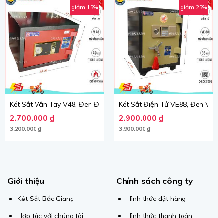
giảm 16%
giảm 26%
Két Sắt Vân Tay V48, Đen Đỏ, Việt Tiệp, Nặng 40kg – Két Sắt Bắc
Két Sắt Điện Tử VE88, Đen Vàng
Giá gốc là: 3.200.000 ₫.
Giá hiện tại là: 2.700.000 ₫.
Giá gốc là: 3.900.000 ₫.
Giá hiện tại là: 2.900.000 ₫.
2.700.000
₫
2.900.000
₫
3.200.000
₫
3.900.000
₫
Giới thiệu
Chính sách công ty
Két Sắt Bắc Giang
Hình thức đặt hàng
Hợp tác với chúng tôi
Hình thức thanh toán