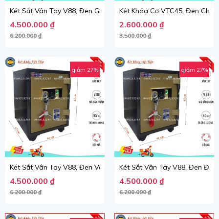
Két Sắt Vân Tay V88, Đen Ghi, Việt Tiệp, Nặng 95kg.
Két Khóa Cơ VTC45, Đen Ghi, V
Giá gốc là: 6.200.000 ₫.
Giá hiện tại là: 4.500.000 ₫.
Giá gốc là: 3.500.000 ₫.
Giá hiện tại là: 2.600.000 ₫.
4.500.000
₫
2.600.000
₫
6.200.000
₫
3.500.000
₫
giảm 27%
giảm 27%
Két Sắt Vân Tay V88, Đen Vàng, Việt Tiệp, Nặng 95kg.
Két Sắt Vân Tay V88, Đen Đỏ, V
Giá gốc là: 6.200.000 ₫.
Giá hiện tại là: 4.500.000 ₫.
Giá gốc là: 6.200.000 ₫.
Giá hiện tại là: 4.500.000 ₫.
4.500.000
₫
4.500.000
₫
6.200.000
₫
6.200.000
₫