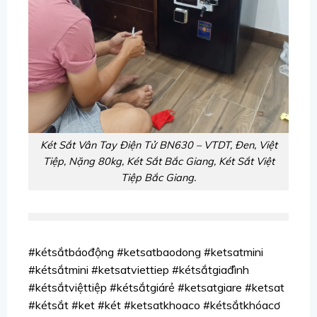
Két Sắt Vân Tay Điện Tử BN630 – VTDT, Đen, Việt
Tiệp, Nặng 80kg, Két Sắt Bắc Giang, Két Sắt Việt
Tiệp Bắc Giang.
#kétsắtbáođộng #ketsatbaodong #ketsatmini
#kétsắtmini #ketsatviettiep #kétsắtgiađình
#kétsắtviệttiệp #kétsắtgiárẻ #ketsatgiare #ketsat
#kétsắt #ket #két #ketsatkhoaco #kétsắtkhóacơ