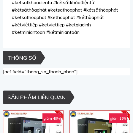
#ketsatkhoadientu #kétsắtkhóađiệntử
#kétsắthòaphát #ketsathoaphat #kétsắthòaphát
#ketsathoaphat #kethoaphat #kéthòaphát
#kétviệttiệp #ketviettiep #ketgiadinh
#ketminiantoan #kétminiantoàn
THÔNG SỐ
[acf field="thong_so_thanh_phan"]
SẢN PHẨM LIÊN QUAN
giảm 49%
giảm 16%