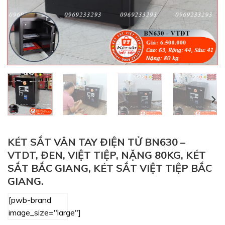
KÉT SẮT VÂN TAY ĐIỆN TỬ BN630 –
VTDT, ĐEN, VIỆT TIỆP, NẶNG 80KG, KÉT
SẮT BẮC GIANG, KÉT SẮT VIỆT TIỆP BẮC
GIANG.
[pwb-brand
image_size="large"]