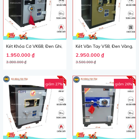
Két Khóa Cơ VK68, Đen Ghi, Việt Tiệp, Nặng 60kg.
Két Vân Tay V58, Đen Vàng, Vi
Giá gốc là: 3.800.000 ₫.
Giá hiện tại là: 1.950.000 ₫.
Giá gốc là: 3.500.000 ₫.
Giá hiện tại là: 2.950.000 ₫.
1.950.000
₫
2.950.000
₫
3.800.000
₫
3.500.000
₫
giảm 27%
giảm 26%